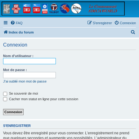
FAQ
S’enregistrer
Connexion
R
Index du forum
e
Connexion
c
h
Nom d’utilisateur :
e
r
Mot de passe :
c
J’ai oublié mon mot de passe
h
e
Se souvenir de moi
Cacher mon statut en ligne pour cette session
r
S’ENREGISTRER
Vous devez être enregistré pour vous connecter. L’enregistrement ne prend
que quelques secondes et augmente vos possibilités. L’administrateur du