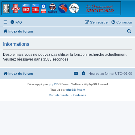
FAQ
S’enregistrer
Connexion
R
Index du forum
e
Informations
c
h
Désolé mais vous ne pouvez pas utiliser la fonction recherche actuellement.
Veuillez réessayer dans 3583 secondes.
e
r
Index du forum
Heures au format
UTC+01:00
c
h
Développé par
phpBB
® Forum Software © phpBB Limited
e
Traduit par
phpBB-fr.com
Confidentialité
|
Conditions
r