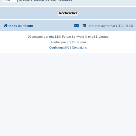
Index du forum
Heures au format
UTC+01:00
Développé par
phpBB
® Forum Software © phpBB Limited
Traduit par
phpBB-fr.com
Confidentialité
|
Conditions