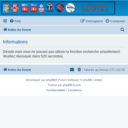
FAQ
S’enregistrer
Connexion
R
Index du forum
e
Informations
c
h
Désolé mais vous ne pouvez pas utiliser la fonction recherche actuellement.
Veuillez réessayer dans 520 secondes.
e
r
Index du forum
Heures au format
UTC+01:00
c
h
Développé par
phpBB
® Forum Software © phpBB Limited
e
Traduit par
phpBB-fr.com
Confidentialité
|
Conditions
r