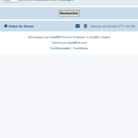
Index du forum
Heures au format
UTC+01:00
Développé par
phpBB
® Forum Software © phpBB Limited
Traduit par
phpBB-fr.com
Confidentialité
|
Conditions