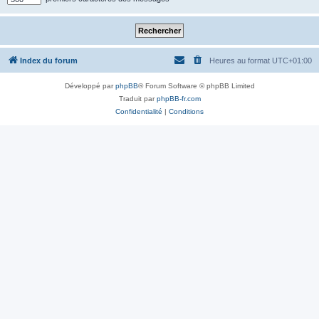
Index du forum
Heures au format
UTC+01:00
Développé par
phpBB
® Forum Software © phpBB Limited
Traduit par
phpBB-fr.com
Confidentialité
|
Conditions