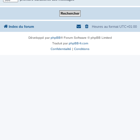
Index du forum
Heures au format
UTC+01:00
Développé par
phpBB
® Forum Software © phpBB Limited
Traduit par
phpBB-fr.com
Confidentialité
|
Conditions