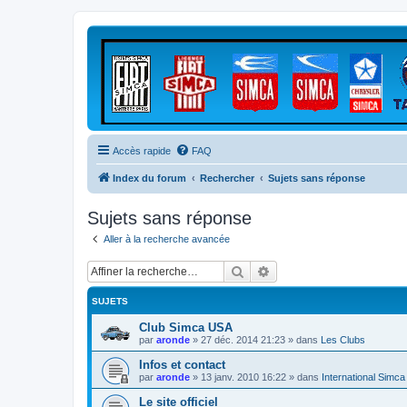
Accès rapide
FAQ
Index du forum
Rechercher
Sujets sans réponse
Sujets sans réponse
Aller à la recherche avancée
Rechercher
Recherche avancée
SUJETS
Club Simca USA
par
aronde
»
27 déc. 2014 21:23
» dans
Les Clubs
Infos et contact
par
aronde
»
13 janv. 2010 16:22
» dans
International Simc
Le site officiel