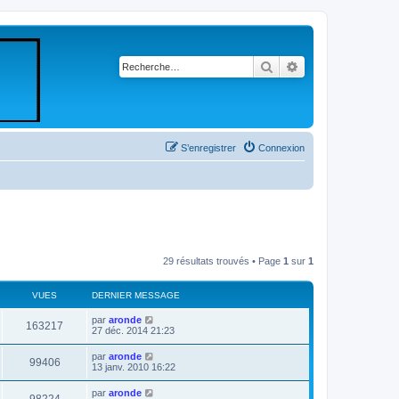
Rechercher
Recherche avancé
S’enregistrer
Connexion
29 résultats trouvés • Page
1
sur
1
VUES
DERNIER MESSAGE
par
aronde
163217
27 déc. 2014 21:23
par
aronde
99406
13 janv. 2010 16:22
par
aronde
98224