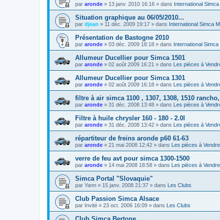
par
aronde
»
13 janv. 2010 16:16
» dans
International Simc
Situation graphique au 06/05/2010...
par
djean
»
11 déc. 2009 19:17
» dans
International Simca 
Présentation de Bastogne 2010
par
aronde
»
03 déc. 2009 18:18
» dans
International Simca
Allumeur Ducellier pour Simca 1501
par
aronde
»
02 août 2009 16:21
» dans
Les pièces à Vendr
Allumeur Ducellier pour Simca 1301
par
aronde
»
02 août 2009 16:18
» dans
Les pièces à Vendr
filtre à air simca 1100 , 1307, 1308, 1510 rancho
par
aronde
»
31 déc. 2008 13:48
» dans
Les pièces à Vendr
Filtre à huile chrysler 160 - 180 - 2.0l
par
aronde
»
31 déc. 2008 13:42
» dans
Les pièces à Vendr
répartiteur de freins aronde p60 61-63
par
aronde
»
21 mai 2008 12:42
» dans
Les pièces à Vendre
verre de feu avt pour simca 1300-1500
par
aronde
»
14 mai 2008 18:58
» dans
Les pièces à Vendre
Simca Portal "Slovaquie"
par
Yann
»
15 janv. 2008 21:37
» dans
Les Clubs
Club Passion Simca Alsace
par
Invité
»
23 oct. 2006 16:09
» dans
Les Clubs
Club Simca Bertone