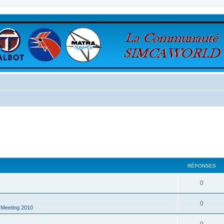
RÉPONSES
0
0
a Meeting 2010
0