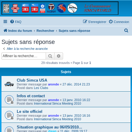
FAQ
S’enregistrer
Connexion
R
Index du forum
Rechercher
Sujets sans réponse
e
Sujets sans réponse
c
Aller à la recherche avancée
h
Rechercher
Recherche avancée
e
29 résultats trouvés • Page
1
sur
1
r
Sujets
c
Club Simca USA
h
Dernier message par
aronde
«
27 déc. 2014 21:23
e
Posté dans
Les Clubs
r
Infos et contact
Dernier message par
aronde
«
13 janv. 2010 16:22
Posté dans
International Simca Meeting 2010
Le site officiel
Dernier message par
aronde
«
13 janv. 2010 16:16
Posté dans
International Simca Meeting 2010
Situation graphique au 06/05/2010...
Dernier message par
djean
«
11 déc. 2009 19:17