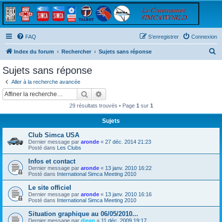
FAQ
S’enregistrer
Connexion
R
Index du forum
Rechercher
Sujets sans réponse
e
Sujets sans réponse
c
Aller à la recherche avancée
h
Rechercher
Recherche avancée
e
29 résultats trouvés • Page
1
sur
1
r
Sujets
c
Club Simca USA
h
Dernier message par
aronde
«
27 déc. 2014 21:23
e
Posté dans
Les Clubs
r
Infos et contact
Dernier message par
aronde
«
13 janv. 2010 16:22
Posté dans
International Simca Meeting 2010
Le site officiel
Dernier message par
aronde
«
13 janv. 2010 16:16
Posté dans
International Simca Meeting 2010
Situation graphique au 06/05/2010...
Dernier message par
djean
«
11 déc. 2009 19:17