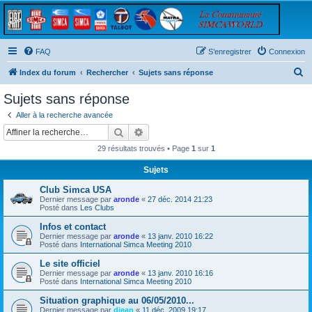
FAQ
S’enregistrer
Connexion
R
Index du forum
Rechercher
Sujets sans réponse
e
Sujets sans réponse
c
Aller à la recherche avancée
h
Rechercher
Recherche avancée
e
29 résultats trouvés • Page
1
sur
1
r
Sujets
c
Club Simca USA
h
Dernier message par
aronde
«
27 déc. 2014 21:23
e
Posté dans
Les Clubs
r
Infos et contact
Dernier message par
aronde
«
13 janv. 2010 16:22
Posté dans
International Simca Meeting 2010
Le site officiel
Dernier message par
aronde
«
13 janv. 2010 16:16
Posté dans
International Simca Meeting 2010
Situation graphique au 06/05/2010...
Dernier message par
djean
«
11 déc. 2009 19:17