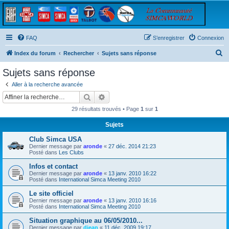
FAQ
S’enregistrer
Connexion
R
Index du forum
Rechercher
Sujets sans réponse
e
Sujets sans réponse
c
Aller à la recherche avancée
h
Rechercher
Recherche avancée
e
29 résultats trouvés • Page
1
sur
1
r
Sujets
c
Club Simca USA
h
Dernier message par
aronde
«
27 déc. 2014 21:23
e
Posté dans
Les Clubs
r
Infos et contact
Dernier message par
aronde
«
13 janv. 2010 16:22
Posté dans
International Simca Meeting 2010
Le site officiel
Dernier message par
aronde
«
13 janv. 2010 16:16
Posté dans
International Simca Meeting 2010
Situation graphique au 06/05/2010...
Dernier message par
djean
«
11 déc. 2009 19:17