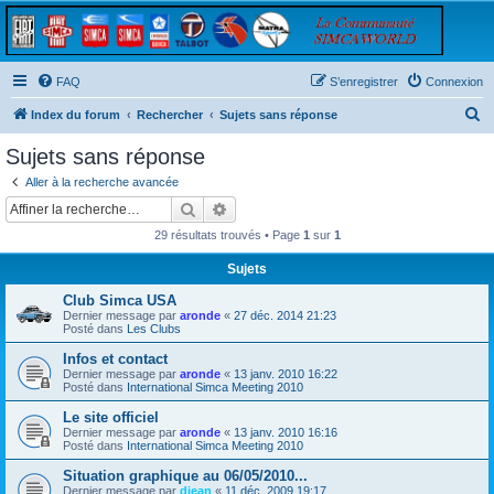
FAQ
S’enregistrer
Connexion
R
Index du forum
Rechercher
Sujets sans réponse
e
Sujets sans réponse
c
Aller à la recherche avancée
h
Rechercher
Recherche avancée
e
29 résultats trouvés • Page
1
sur
1
r
Sujets
c
Club Simca USA
h
Dernier message par
aronde
«
27 déc. 2014 21:23
e
Posté dans
Les Clubs
r
Infos et contact
Dernier message par
aronde
«
13 janv. 2010 16:22
Posté dans
International Simca Meeting 2010
Le site officiel
Dernier message par
aronde
«
13 janv. 2010 16:16
Posté dans
International Simca Meeting 2010
Situation graphique au 06/05/2010...
Dernier message par
djean
«
11 déc. 2009 19:17