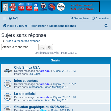
FAQ
S’enregistrer
Connexion
R
Index du forum
Rechercher
Sujets sans réponse
e
Sujets sans réponse
c
Aller à la recherche avancée
h
Rechercher
Recherche avancée
e
29 résultats trouvés • Page
1
sur
1
r
Sujets
c
Club Simca USA
h
Dernier message par
aronde
«
27 déc. 2014 21:23
e
Posté dans
Les Clubs
r
Infos et contact
Dernier message par
aronde
«
13 janv. 2010 16:22
Posté dans
International Simca Meeting 2010
Le site officiel
Dernier message par
aronde
«
13 janv. 2010 16:16
Posté dans
International Simca Meeting 2010
Situation graphique au 06/05/2010...
Dernier message par
djean
«
11 déc. 2009 19:17