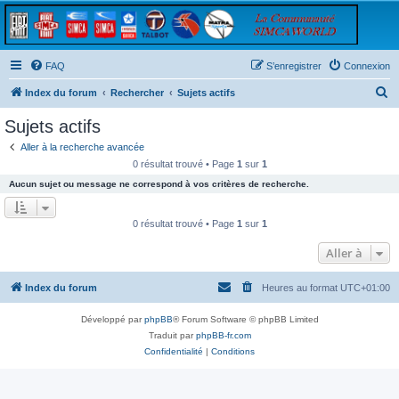
FAQ
S’enregistrer
Connexion
R
Index du forum
Rechercher
Sujets actifs
e
Sujets actifs
c
Aller à la recherche avancée
h
0 résultat trouvé • Page
1
sur
1
e
Aucun sujet ou message ne correspond à vos critères de recherche.
r
c
0 résultat trouvé • Page
1
sur
1
h
Aller à
e
r
Index du forum
Heures au format
UTC+01:00
Développé par
phpBB
® Forum Software © phpBB Limited
Traduit par
phpBB-fr.com
Confidentialité
|
Conditions