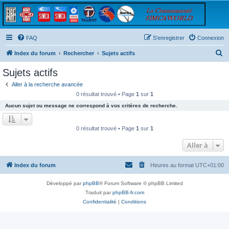
FAQ
S’enregistrer
Connexion
R
Index du forum
Rechercher
Sujets actifs
e
Sujets actifs
c
Aller à la recherche avancée
h
0 résultat trouvé • Page
1
sur
1
e
Aucun sujet ou message ne correspond à vos critères de recherche.
r
c
0 résultat trouvé • Page
1
sur
1
h
Aller à
e
r
Index du forum
Heures au format
UTC+01:00
Développé par
phpBB
® Forum Software © phpBB Limited
Traduit par
phpBB-fr.com
Confidentialité
|
Conditions