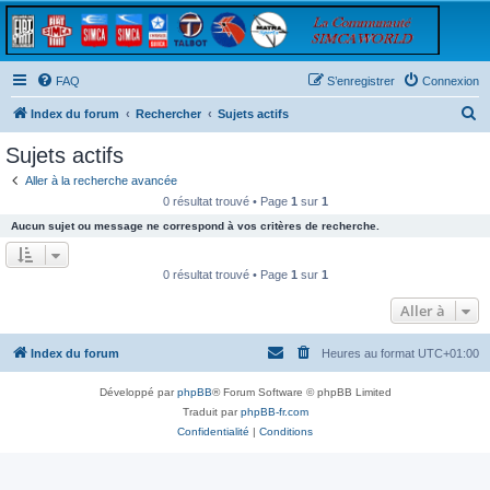
FAQ
S’enregistrer
Connexion
R
Index du forum
Rechercher
Sujets actifs
e
Sujets actifs
c
Aller à la recherche avancée
h
0 résultat trouvé • Page
1
sur
1
e
Aucun sujet ou message ne correspond à vos critères de recherche.
r
c
0 résultat trouvé • Page
1
sur
1
h
Aller à
e
r
Index du forum
Heures au format
UTC+01:00
Développé par
phpBB
® Forum Software © phpBB Limited
Traduit par
phpBB-fr.com
Confidentialité
|
Conditions