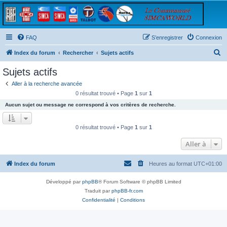
FAQ
S’enregistrer
Connexion
R
Index du forum
Rechercher
Sujets actifs
e
Sujets actifs
c
Aller à la recherche avancée
h
0 résultat trouvé • Page
1
sur
1
e
Aucun sujet ou message ne correspond à vos critères de recherche.
r
c
0 résultat trouvé • Page
1
sur
1
h
Aller à
e
r
Index du forum
Heures au format
UTC+01:00
Développé par
phpBB
® Forum Software © phpBB Limited
Traduit par
phpBB-fr.com
Confidentialité
|
Conditions