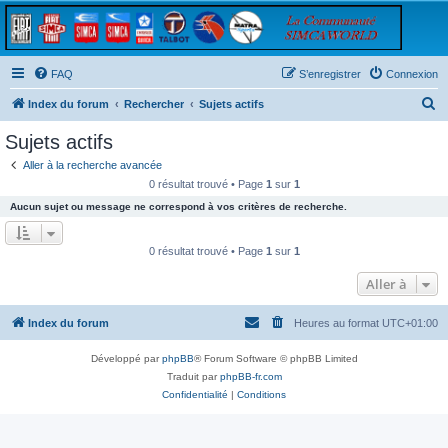
FAQ
S’enregistrer
Connexion
R
Index du forum
Rechercher
Sujets actifs
e
Sujets actifs
c
Aller à la recherche avancée
h
0 résultat trouvé • Page
1
sur
1
e
Aucun sujet ou message ne correspond à vos critères de recherche.
r
c
0 résultat trouvé • Page
1
sur
1
h
Aller à
e
r
Index du forum
Heures au format
UTC+01:00
Développé par
phpBB
® Forum Software © phpBB Limited
Traduit par
phpBB-fr.com
Confidentialité
|
Conditions