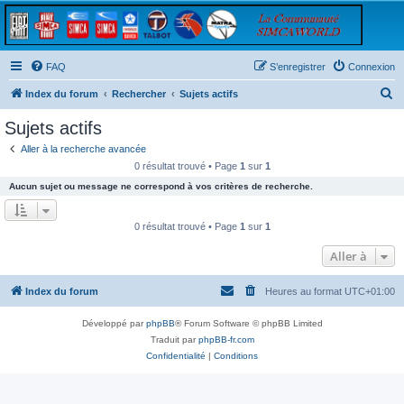
FAQ
S’enregistrer
Connexion
R
Index du forum
Rechercher
Sujets actifs
e
Sujets actifs
c
Aller à la recherche avancée
h
0 résultat trouvé • Page
1
sur
1
e
Aucun sujet ou message ne correspond à vos critères de recherche.
r
c
0 résultat trouvé • Page
1
sur
1
h
Aller à
e
r
Index du forum
Heures au format
UTC+01:00
Développé par
phpBB
® Forum Software © phpBB Limited
Traduit par
phpBB-fr.com
Confidentialité
|
Conditions