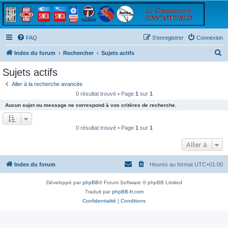
FAQ
S’enregistrer
Connexion
R
Index du forum
Rechercher
Sujets actifs
e
Sujets actifs
c
Aller à la recherche avancée
h
0 résultat trouvé • Page
1
sur
1
e
Aucun sujet ou message ne correspond à vos critères de recherche.
r
c
0 résultat trouvé • Page
1
sur
1
h
Aller à
e
r
Index du forum
Heures au format
UTC+01:00
Développé par
phpBB
® Forum Software © phpBB Limited
Traduit par
phpBB-fr.com
Confidentialité
|
Conditions