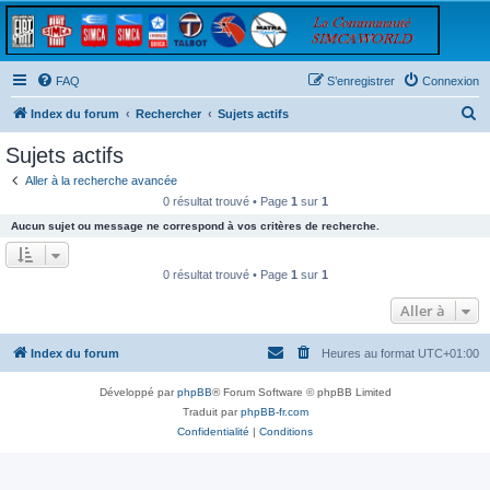
FAQ
S’enregistrer
Connexion
R
Index du forum
Rechercher
Sujets actifs
e
Sujets actifs
c
Aller à la recherche avancée
h
0 résultat trouvé • Page
1
sur
1
e
Aucun sujet ou message ne correspond à vos critères de recherche.
r
c
0 résultat trouvé • Page
1
sur
1
h
Aller à
e
r
Index du forum
Heures au format
UTC+01:00
Développé par
phpBB
® Forum Software © phpBB Limited
Traduit par
phpBB-fr.com
Confidentialité
|
Conditions