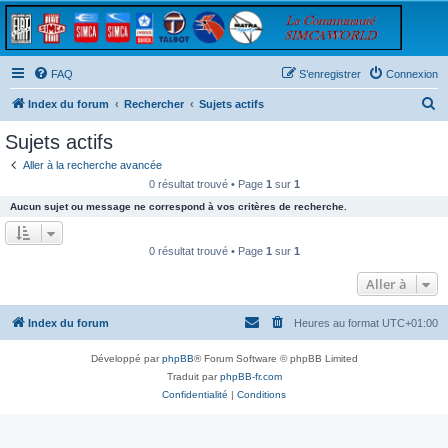
FAQ
S’enregistrer
Connexion
R
Index du forum
Rechercher
Sujets actifs
e
Sujets actifs
c
Aller à la recherche avancée
h
0 résultat trouvé • Page
1
sur
1
e
Aucun sujet ou message ne correspond à vos critères de recherche.
r
c
0 résultat trouvé • Page
1
sur
1
h
Aller à
e
r
Index du forum
Heures au format
UTC+01:00
Développé par
phpBB
® Forum Software © phpBB Limited
Traduit par
phpBB-fr.com
Confidentialité
|
Conditions