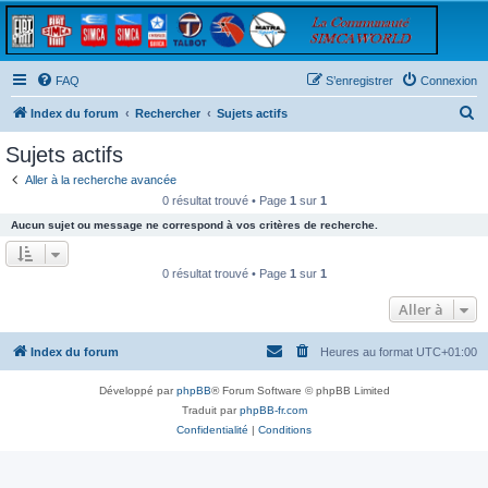
FAQ
S’enregistrer
Connexion
R
Index du forum
Rechercher
Sujets actifs
e
Sujets actifs
c
Aller à la recherche avancée
h
0 résultat trouvé • Page
1
sur
1
e
Aucun sujet ou message ne correspond à vos critères de recherche.
r
c
0 résultat trouvé • Page
1
sur
1
h
Aller à
e
r
Index du forum
Heures au format
UTC+01:00
Développé par
phpBB
® Forum Software © phpBB Limited
Traduit par
phpBB-fr.com
Confidentialité
|
Conditions