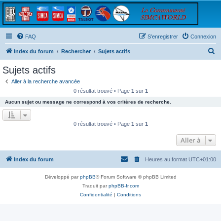
FAQ
S’enregistrer
Connexion
R
Index du forum
Rechercher
Sujets actifs
e
Sujets actifs
c
Aller à la recherche avancée
h
0 résultat trouvé • Page
1
sur
1
e
Aucun sujet ou message ne correspond à vos critères de recherche.
r
c
0 résultat trouvé • Page
1
sur
1
h
Aller à
e
r
Index du forum
Heures au format
UTC+01:00
Développé par
phpBB
® Forum Software © phpBB Limited
Traduit par
phpBB-fr.com
Confidentialité
|
Conditions