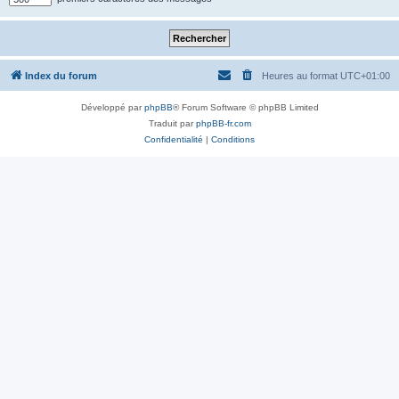
Index du forum
Heures au format
UTC+01:00
Développé par
phpBB
® Forum Software © phpBB Limited
Traduit par
phpBB-fr.com
Confidentialité
|
Conditions