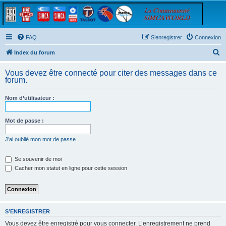
FAQ
S’enregistrer
Connexion
R
Index du forum
e
Vous devez être connecté pour citer des messages dans ce
c
forum.
h
Nom d’utilisateur :
e
r
Mot de passe :
c
h
J’ai oublié mon mot de passe
e
Se souvenir de moi
r
Cacher mon statut en ligne pour cette session
S’ENREGISTRER
Vous devez être enregistré pour vous connecter. L’enregistrement ne prend