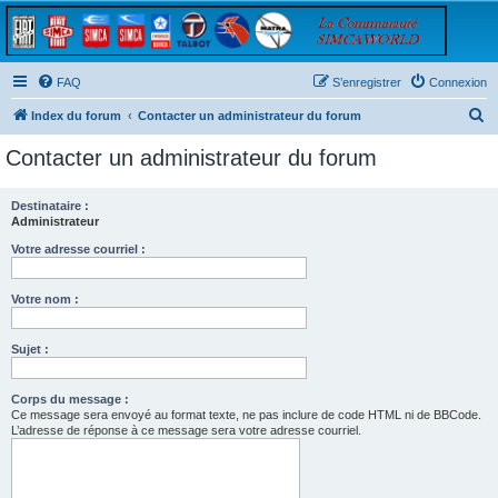
FAQ
S’enregistrer
Connexion
R
Index du forum
Contacter un administrateur du forum
e
Contacter un administrateur du forum
c
h
Destinataire :
Administrateur
e
r
Votre adresse courriel :
c
Votre nom :
h
e
Sujet :
r
Corps du message :
Ce message sera envoyé au format texte, ne pas inclure de code HTML ni de BBCode.
L’adresse de réponse à ce message sera votre adresse courriel.