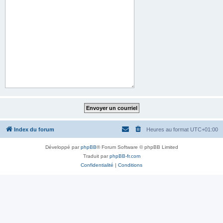
Index du forum
Heures au format
UTC+01:00
Développé par
phpBB
® Forum Software © phpBB Limited
Traduit par
phpBB-fr.com
Confidentialité
|
Conditions