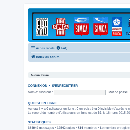
Accès rapide
FAQ
Index du forum
Aucun forum.
CONNEXION
•
S’ENREGISTRER
Nom d’utilisateur :
Mot de passe :
QUI EST EN LIGNE
Au total il y a
0
utilisateur en ligne : 0 enregistré et 0 invisible (d’après le
Le record du nombre d’utilisateurs en ligne est de
39
, le 18 mars 2015 2
STATISTIQUES
364049
messages •
12542
sujets •
814
membres • Le membre enregistré 