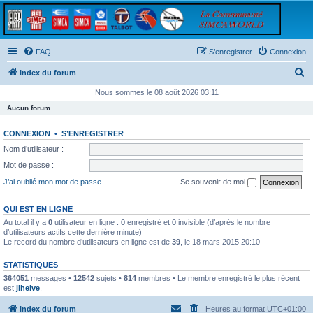
FAQ
S’enregistrer
Connexion
R
Index du forum
e
Nous sommes le 08 août 2026 03:11
c
Aucun forum.
h
CONNEXION
•
S’ENREGISTRER
e
Nom d’utilisateur :
r
Mot de passe :
c
J’ai oublié mon mot de passe
Se souvenir de moi
h
e
QUI EST EN LIGNE
Au total il y a
0
utilisateur en ligne : 0 enregistré et 0 invisible (d’après le nombre
r
d’utilisateurs actifs cette dernière minute)
Le record du nombre d’utilisateurs en ligne est de
39
, le 18 mars 2015 20:10
STATISTIQUES
364051
messages •
12542
sujets •
814
membres • Le membre enregistré le plus récent
est
jihelve
.
Index du forum
Heures au format
UTC+01:00