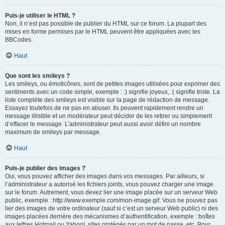
Puis-je utiliser le HTML ?
Non, il n’est pas possible de publier du HTML sur ce forum. La plupart des
mises en forme permises par le HTML peuvent être appliquées avec les
BBCodes.
Haut
Que sont les smileys ?
Les smileys, ou émoticônes, sont de petites images utilisées pour exprimer des
sentiments avec un code simple, exemple : :) signifie joyeux, :( signifie triste. La
liste complète des smileys est visible sur la page de rédaction de message.
Essayez toutefois de ne pas en abuser. Ils peuvent rapidement rendre un
message illisible et un modérateur peut décider de les retirer ou simplement
d’effacer le message. L’administrateur peut aussi avoir défini un nombre
maximum de smileys par message.
Haut
Puis-je publier des images ?
Oui, vous pouvez afficher des images dans vos messages. Par ailleurs, si
l’administrateur a autorisé les fichiers joints, vous pouvez charger une image
sur le forum. Autrement, vous devez lier une image placée sur un serveur Web
public, exemple : http://www.exemple.com/mon-image.gif. Vous ne pouvez pas
lier des images de votre ordinateur (sauf si c’est un serveur Web public) ni des
images placées derrière des mécanismes d’authentification, exemple : boîtes
aux lettres Hotmail ou Yahoo!, sites protégés par un mot de passe, etc. Pour