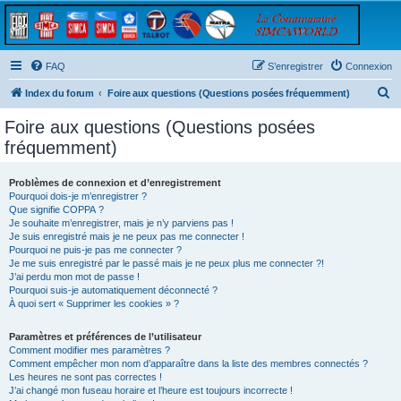
FAQ
S’enregistrer
Connexion
R
Index du forum
Foire aux questions (Questions posées fréquemment)
e
Foire aux questions (Questions posées
c
fréquemment)
h
e
Problèmes de connexion et d’enregistrement
Pourquoi dois-je m’enregistrer ?
r
Que signifie COPPA ?
c
Je souhaite m’enregistrer, mais je n’y parviens pas !
Je suis enregistré mais je ne peux pas me connecter !
h
Pourquoi ne puis-je pas me connecter ?
Je me suis enregistré par le passé mais je ne peux plus me connecter ?!
e
J’ai perdu mon mot de passe !
r
Pourquoi suis-je automatiquement déconnecté ?
À quoi sert « Supprimer les cookies » ?
Paramètres et préférences de l’utilisateur
Comment modifier mes paramètres ?
Comment empêcher mon nom d’apparaître dans la liste des membres connectés ?
Les heures ne sont pas correctes !
J’ai changé mon fuseau horaire et l’heure est toujours incorrecte !