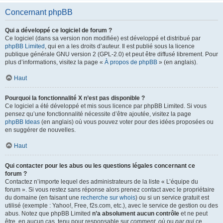
Concernant phpBB
Qui a développé ce logiciel de forum ?
Ce logiciel (dans sa version non modifiée) est développé et distribué par
phpBB Limited
, qui en a les droits d’auteur. Il est publié sous la licence
publique générale GNU version 2 (GPL-2.0) et peut être diffusé librement. Pour
plus d’informations, visitez la page «
À propos de phpBB
» (en anglais).
Haut
Pourquoi la fonctionnalité X n’est pas disponible ?
Ce logiciel a été développé et mis sous licence par phpBB Limited. Si vous
pensez qu’une fonctionnalité nécessite d’être ajoutée, visitez la page
phpBB Ideas
(en anglais) où vous pouvez voter pour des idées proposées ou
en suggérer de nouvelles.
Haut
Qui contacter pour les abus ou les questions légales concernant ce
forum ?
Contactez n’importe lequel des administrateurs de la liste « L’équipe du
forum ». Si vous restez sans réponse alors prenez contact avec le propriétaire
du domaine (en faisant une
recherche sur whois
) ou si un service gratuit est
utilisé (exemple : Yahoo!, Free, f2s.com, etc.), avec le service de gestion ou des
abus. Notez que phpBB Limited
n’a absolument aucun contrôle
et ne peut
être, en aucun cas, tenu pour responsable sur
comment
,
où
ou
par qui
ce