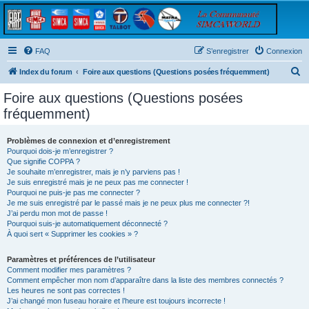
FAQ
S’enregistrer
Connexion
R
Index du forum
Foire aux questions (Questions posées fréquemment)
e
Foire aux questions (Questions posées
c
fréquemment)
h
e
Problèmes de connexion et d’enregistrement
Pourquoi dois-je m’enregistrer ?
r
Que signifie COPPA ?
c
Je souhaite m’enregistrer, mais je n’y parviens pas !
Je suis enregistré mais je ne peux pas me connecter !
h
Pourquoi ne puis-je pas me connecter ?
Je me suis enregistré par le passé mais je ne peux plus me connecter ?!
e
J’ai perdu mon mot de passe !
r
Pourquoi suis-je automatiquement déconnecté ?
À quoi sert « Supprimer les cookies » ?
Paramètres et préférences de l’utilisateur
Comment modifier mes paramètres ?
Comment empêcher mon nom d’apparaître dans la liste des membres connectés ?
Les heures ne sont pas correctes !
J’ai changé mon fuseau horaire et l’heure est toujours incorrecte !