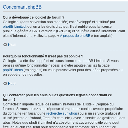
Concernant phpBB
Qui a développé ce logiciel de forum ?
Ce logiciel (dans sa version non modifiée) est développé et distribué par
phpBB Limited
, qui en a les droits d’auteur. Il est publié sous la licence
publique générale GNU version 2 (GPL-2.0) et peut être diffusé librement. Pour
plus d’informations, visitez la page «
À propos de phpBB
» (en anglais).
Haut
Pourquoi la fonctionnalité X n’est pas disponible ?
Ce logiciel a été développé et mis sous licence par phpBB Limited. Si vous
pensez qu’une fonctionnalité nécessite d’être ajoutée, visitez la page
phpBB Ideas
(en anglais) où vous pouvez voter pour des idées proposées ou
en suggérer de nouvelles.
Haut
Qui contacter pour les abus ou les questions légales concernant ce
forum ?
Contactez n’importe lequel des administrateurs de la liste « L’équipe du
forum ». Si vous restez sans réponse alors prenez contact avec le propriétaire
du domaine (en faisant une
recherche sur whois
) ou si un service gratuit est
utilisé (exemple : Yahoo!, Free, f2s.com, etc.), avec le service de gestion ou des
abus. Notez que phpBB Limited
n’a absolument aucun contrôle
et ne peut
être, en aucun cas, tenu pour responsable sur
comment
,
où
ou
par qui
ce