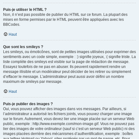
Puis-je utiliser le HTML ?
Non, il n’est pas possible de publier du HTML sur ce forum. La plupart des
mises en forme permises par le HTML peuvent être appliquées avec les
BBCodes.
Haut
Que sont les smileys ?
Les smileys, ou émoticônes, sont de petites images utilisées pour exprimer des
sentiments avec un code simple, exemple : :) signifie joyeux, :( signifie triste. La
liste complète des smileys est visible sur la page de rédaction de message.
Essayez toutefois de ne pas en abuser. Ils peuvent rapidement rendre un
message illisible et un modérateur peut décider de les retirer ou simplement
d’effacer le message. L’administrateur peut aussi avoir défini un nombre
maximum de smileys par message.
Haut
Puis-je publier des images ?
Oui, vous pouvez afficher des images dans vos messages. Par ailleurs, si
l’administrateur a autorisé les fichiers joints, vous pouvez charger une image
sur le forum. Autrement, vous devez lier une image placée sur un serveur Web
public, exemple : http://www.exemple.com/mon-image.gif. Vous ne pouvez pas
lier des images de votre ordinateur (sauf si c’est un serveur Web public) ni des
images placées derrière des mécanismes d’authentification, exemple : boîtes
aux lettres Hotmail ou Yahoo!, sites protégés par un mot de passe, etc. Pour