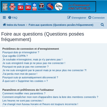
FAQ
S’enregistrer
Connexion
R
Index du forum
Foire aux questions (Questions posées fréquemment)
e
Foire aux questions (Questions posées
c
fréquemment)
h
e
Problèmes de connexion et d’enregistrement
Pourquoi dois-je m’enregistrer ?
r
Que signifie COPPA ?
c
Je souhaite m’enregistrer, mais je n’y parviens pas !
Je suis enregistré mais je ne peux pas me connecter !
h
Pourquoi ne puis-je pas me connecter ?
Je me suis enregistré par le passé mais je ne peux plus me connecter ?!
e
J’ai perdu mon mot de passe !
r
Pourquoi suis-je automatiquement déconnecté ?
À quoi sert « Supprimer les cookies » ?
Paramètres et préférences de l’utilisateur
Comment modifier mes paramètres ?
Comment empêcher mon nom d’apparaître dans la liste des membres connectés ?
Les heures ne sont pas correctes !
J’ai changé mon fuseau horaire et l’heure est toujours incorrecte !