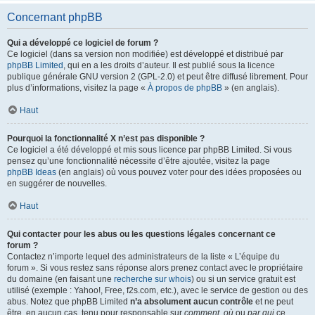
Concernant phpBB
Qui a développé ce logiciel de forum ?
Ce logiciel (dans sa version non modifiée) est développé et distribué par
phpBB Limited
, qui en a les droits d’auteur. Il est publié sous la licence
publique générale GNU version 2 (GPL-2.0) et peut être diffusé librement. Pour
plus d’informations, visitez la page «
À propos de phpBB
» (en anglais).
Haut
Pourquoi la fonctionnalité X n’est pas disponible ?
Ce logiciel a été développé et mis sous licence par phpBB Limited. Si vous
pensez qu’une fonctionnalité nécessite d’être ajoutée, visitez la page
phpBB Ideas
(en anglais) où vous pouvez voter pour des idées proposées ou
en suggérer de nouvelles.
Haut
Qui contacter pour les abus ou les questions légales concernant ce
forum ?
Contactez n’importe lequel des administrateurs de la liste « L’équipe du
forum ». Si vous restez sans réponse alors prenez contact avec le propriétaire
du domaine (en faisant une
recherche sur whois
) ou si un service gratuit est
utilisé (exemple : Yahoo!, Free, f2s.com, etc.), avec le service de gestion ou des
abus. Notez que phpBB Limited
n’a absolument aucun contrôle
et ne peut
être, en aucun cas, tenu pour responsable sur
comment
,
où
ou
par qui
ce