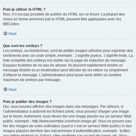
Puis-je utiliser le HTML ?
Non, il n’est pas possible de publier du HTML sur ce forum. La plupart des
mises en forme permises par le HTML peuvent être appliquées avec les
BBCodes.
Haut
Que sont les smileys ?
Les smileys, ou émoticônes, sont de petites images utilisées pour exprimer des
sentiments avec un code simple, exemple : :) signifie joyeux, :( signifie triste. La
liste complète des smileys est visible sur la page de rédaction de message.
Essayez toutefois de ne pas en abuser. Ils peuvent rapidement rendre un
message illisible et un modérateur peut décider de les retirer ou simplement
d’effacer le message. L’administrateur peut aussi avoir défini un nombre
maximum de smileys par message.
Haut
Puis-je publier des images ?
Oui, vous pouvez afficher des images dans vos messages. Par ailleurs, si
l’administrateur a autorisé les fichiers joints, vous pouvez charger une image
sur le forum. Autrement, vous devez lier une image placée sur un serveur Web
public, exemple : http://www.exemple.com/mon-image.gif. Vous ne pouvez pas
lier des images de votre ordinateur (sauf si c’est un serveur Web public) ni des
images placées derrière des mécanismes d’authentification, exemple : boîtes
aux lettres Hotmail ou Yahoo!, sites protégés par un mot de passe, etc. Pour