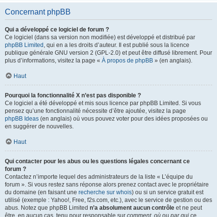
Concernant phpBB
Qui a développé ce logiciel de forum ?
Ce logiciel (dans sa version non modifiée) est développé et distribué par
phpBB Limited
, qui en a les droits d’auteur. Il est publié sous la licence
publique générale GNU version 2 (GPL-2.0) et peut être diffusé librement. Pour
plus d’informations, visitez la page «
À propos de phpBB
» (en anglais).
Haut
Pourquoi la fonctionnalité X n’est pas disponible ?
Ce logiciel a été développé et mis sous licence par phpBB Limited. Si vous
pensez qu’une fonctionnalité nécessite d’être ajoutée, visitez la page
phpBB Ideas
(en anglais) où vous pouvez voter pour des idées proposées ou
en suggérer de nouvelles.
Haut
Qui contacter pour les abus ou les questions légales concernant ce
forum ?
Contactez n’importe lequel des administrateurs de la liste « L’équipe du
forum ». Si vous restez sans réponse alors prenez contact avec le propriétaire
du domaine (en faisant une
recherche sur whois
) ou si un service gratuit est
utilisé (exemple : Yahoo!, Free, f2s.com, etc.), avec le service de gestion ou des
abus. Notez que phpBB Limited
n’a absolument aucun contrôle
et ne peut
être, en aucun cas, tenu pour responsable sur
comment
,
où
ou
par qui
ce