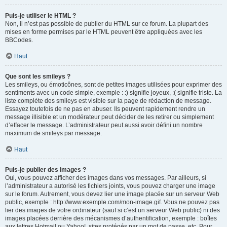
Puis-je utiliser le HTML ?
Non, il n’est pas possible de publier du HTML sur ce forum. La plupart des
mises en forme permises par le HTML peuvent être appliquées avec les
BBCodes.
Haut
Que sont les smileys ?
Les smileys, ou émoticônes, sont de petites images utilisées pour exprimer des
sentiments avec un code simple, exemple : :) signifie joyeux, :( signifie triste. La
liste complète des smileys est visible sur la page de rédaction de message.
Essayez toutefois de ne pas en abuser. Ils peuvent rapidement rendre un
message illisible et un modérateur peut décider de les retirer ou simplement
d’effacer le message. L’administrateur peut aussi avoir défini un nombre
maximum de smileys par message.
Haut
Puis-je publier des images ?
Oui, vous pouvez afficher des images dans vos messages. Par ailleurs, si
l’administrateur a autorisé les fichiers joints, vous pouvez charger une image
sur le forum. Autrement, vous devez lier une image placée sur un serveur Web
public, exemple : http://www.exemple.com/mon-image.gif. Vous ne pouvez pas
lier des images de votre ordinateur (sauf si c’est un serveur Web public) ni des
images placées derrière des mécanismes d’authentification, exemple : boîtes
aux lettres Hotmail ou Yahoo!, sites protégés par un mot de passe, etc. Pour