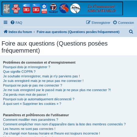
FAQ
S’enregistrer
Connexion
R
Index du forum
Foire aux questions (Questions posées fréquemment)
e
Foire aux questions (Questions posées
c
fréquemment)
h
e
Problèmes de connexion et d’enregistrement
Pourquoi dois-je m’enregistrer ?
r
Que signifie COPPA ?
c
Je souhaite m’enregistrer, mais je n’y parviens pas !
Je suis enregistré mais je ne peux pas me connecter !
h
Pourquoi ne puis-je pas me connecter ?
Je me suis enregistré par le passé mais je ne peux plus me connecter ?!
e
J’ai perdu mon mot de passe !
r
Pourquoi suis-je automatiquement déconnecté ?
À quoi sert « Supprimer les cookies » ?
Paramètres et préférences de l’utilisateur
Comment modifier mes paramètres ?
Comment empêcher mon nom d’apparaître dans la liste des membres connectés ?
Les heures ne sont pas correctes !
J’ai changé mon fuseau horaire et l’heure est toujours incorrecte !