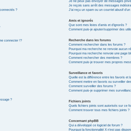
Je ne peux pas envoyer de messages privé
Je reçois sans arrêt des messages indésira
 connectés ?
J’ai reçu un spam ou un courriel abusif d’u
Amis et ignorés
Que sont mes listes d’amis et d’ignorés ?
?
Comment puis-je ajouter/supprimer des utilis
Recherche dans les forums
e connecter !?
Comment rechercher dans les forums ?
Pourquoi ma recherche ne renvoie aucun ré
Pourquoi ma recherche renvoie une page bl
Comment rechercher des membres ?
Comment puis-je trouver mes propres mess
Surveillance et favoris
Quelle est la différence entre les favoris et l
Comment mettre en favoris ou surveiller des
Comment surveiller des forums ?
Comment puis-je supprimer mes surveillanc
message ?
Fichiers joints
Quels fichiers joints sont autorisés sur ce f
Comment trouver tous mes fichiers joints ?
Concernant phpBB
Qui a développé ce logiciel de forum ?
Pourquoi la fonctionnalité X n’est pas dispon