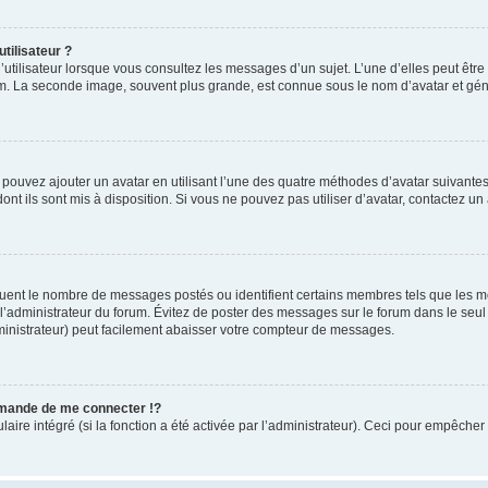
tilisateur ?
utilisateur lorsque vous consultez les messages d’un sujet. L’une d’elles peut êtr
rum. La seconde image, souvent plus grande, est connue sous le nom d’avatar et 
s pouvez ajouter un avatar en utilisant l’une des quatre méthodes d’avatar suivantes 
ont ils sont mis à disposition. Si vous ne pouvez pas utiliser d’avatar, contactez un
iquent le nombre de messages postés ou identifient certains membres tels que les 
ar l’administrateur du forum. Évitez de poster des messages sur le forum dans le seu
ministrateur) peut facilement abaisser votre compteur de messages.
mande de me connecter !?
re intégré (si la fonction a été activée par l’administrateur). Ceci pour empêcher l’u