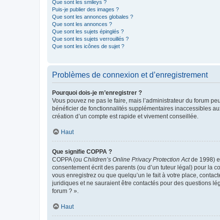
Que sont les smileys ?
Puis-je publier des images ?
Que sont les annonces globales ?
Que sont les annonces ?
Que sont les sujets épinglés ?
Que sont les sujets verrouillés ?
Que sont les icônes de sujet ?
Problèmes de connexion et d’enregistrement
Pourquoi dois-je m’enregistrer ?
Vous pouvez ne pas le faire, mais l’administrateur du forum peu
bénéficier de fonctionnalités supplémentaires inaccessibles au
création d’un compte est rapide et vivement conseillée.
Haut
Que signifie COPPA ?
COPPA (ou
Children’s Online Privacy Protection Act
de 1998) es
consentement écrit des parents (ou d’un tuteur légal) pour la c
vous enregistrez ou que quelqu’un le fait à votre place, contac
juridiques et ne sauraient être contactés pour des questions lé
forum ? ».
Haut