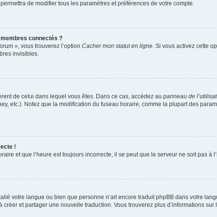
 permettra de modifier tous les paramètres et préférences de votre compte.
s membres connectés ?
forum », vous trouverez l’option
Cacher mon statut en ligne
. Si vous activez cette o
es invisibles.
ifférent de celui dans lequel vous êtes. Dans ce cas, accédez au
panneau de l’utilisa
ney, etc.). Notez que la modification du fuseau horaire, comme la plupart des para
ecte !
aire et que l’heure est toujours incorrecte, il se peut que le serveur ne soit pas à
installé votre langue ou bien que personne n’ait encore traduit phpBB dans votre l
s à créer et partager une nouvelle traduction. Vous trouverez plus d’informations sur l