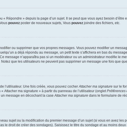
 « Répondre » depuis la page d’un sujet. Il se peut que vous ayez besoin d’être e
: Vous
pouvez
poster de nouveaux sujets, Vous
pouvez
joindre des fichiers, etc.
modifier ou supprimer que vos propres messages. Vous pouvez modifier un message
lqu’un a déjà répondu au message, un petit texte s’affichera en bas du message ind
n. Ce message n’apparaîtra pas si un modérateur ou un administrateur modifie le mes
ive. Notez que les utilisateurs ne peuvent pas supprimer un message une fois que qu
e l’utilisateur. Une fois créée, vous pouvez cocher
Attacher ma signature
sur le fo
 « Attacher ma signature » à partir du panneau de l’utilisateur (onglet
Préférences 
 à un message en décochant la case
Attacher ma signature
dans le formulaire de ré
ouveau sujet ou la modification du premier message d’un sujet (si vous en avez les p
 le droit de créer des sondages). Saisissez le titre du sondage et au moins deux o