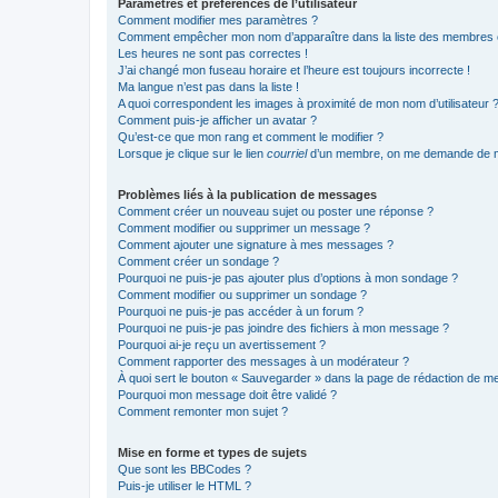
Paramètres et préférences de l’utilisateur
Comment modifier mes paramètres ?
Comment empêcher mon nom d’apparaître dans la liste des membres
Les heures ne sont pas correctes !
J’ai changé mon fuseau horaire et l’heure est toujours incorrecte !
Ma langue n’est pas dans la liste !
A quoi correspondent les images à proximité de mon nom d’utilisateur 
Comment puis-je afficher un avatar ?
Qu’est-ce que mon rang et comment le modifier ?
Lorsque je clique sur le lien
courriel
d’un membre, on me demande de m
Problèmes liés à la publication de messages
Comment créer un nouveau sujet ou poster une réponse ?
Comment modifier ou supprimer un message ?
Comment ajouter une signature à mes messages ?
Comment créer un sondage ?
Pourquoi ne puis-je pas ajouter plus d’options à mon sondage ?
Comment modifier ou supprimer un sondage ?
Pourquoi ne puis-je pas accéder à un forum ?
Pourquoi ne puis-je pas joindre des fichiers à mon message ?
Pourquoi ai-je reçu un avertissement ?
Comment rapporter des messages à un modérateur ?
À quoi sert le bouton « Sauvegarder » dans la page de rédaction de 
Pourquoi mon message doit être validé ?
Comment remonter mon sujet ?
Mise en forme et types de sujets
Que sont les BBCodes ?
Puis-je utiliser le HTML ?