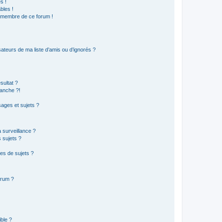
s !
bles !
n membre de ce forum !
ateurs de ma liste d’amis ou d’ignorés ?
sultat ?
anche ?!
ages et sujets ?
a surveillance ?
 sujets ?
es de sujets ?
orum ?
ible ?