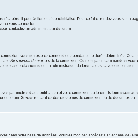
 récupéré, il peut facilement être réinitialisé. Pour ce faire, rendez vous sur la p
uveau vous connecter.
passe, contactez un administrateur du forum.
e connexion, vous ne resterez connecté que pendant une durée déterminée. Cela em
la case
Se souvenir de moi
lors de la connexion. Ce n’est pas recommandé si vous u
s cette case, cela signifie qu’un administrateur du forum a désactivé cette fonctionna
os paramètres d’authentification et votre connexion au forum. Ils fournissent aussi
teur du forum. Si vous rencontrez des problèmes de connexion ou de déconnexion, l
ockés dans notre base de données. Pour les modifier, accédez au
Panneau de l’util