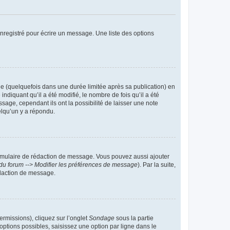
nregistré pour écrire un message. Une liste des options
 (quelquefois dans une durée limitée après sa publication) en
iquant qu’il a été modifié, le nombre de fois qu’il a été
sage, cependant ils ont la possibilité de laisser une note
elqu’un y a répondu.
rmulaire de rédaction de message. Vous pouvez aussi ajouter
du forum --> Modifier les préférences de message
). Par la suite,
daction de message.
ermissions), cliquez sur l’onglet
Sondage
sous la partie
ptions possibles, saisissez une option par ligne dans le