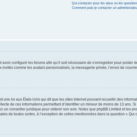
Qui contacter pour les abus ou les questio
Comment puis-je contacter un administrateu
t avoir configuré les forums afin qu’il soit nécessaire de s’enregistrer pour poster
x invités comme les avatars personnalisés, la messagerie privée, l’envoi de courri
t une loi aux États-Unis qui dit que les sites Internet pouvant recueillir des infor
ollecte de ces informations permettant d’identifier un mineur de moins de 13 ans. S
tez un conseiller juridique pour obtenir son avis. Notez que phpBB Limited et les pr
gales de toutes sortes, à l’exception de celles mentionnées dans la question « Qui